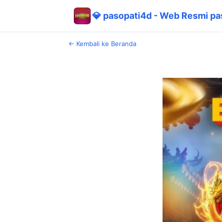
💎 pasopati4d - Web Resmi p
← Kembali ke Beranda