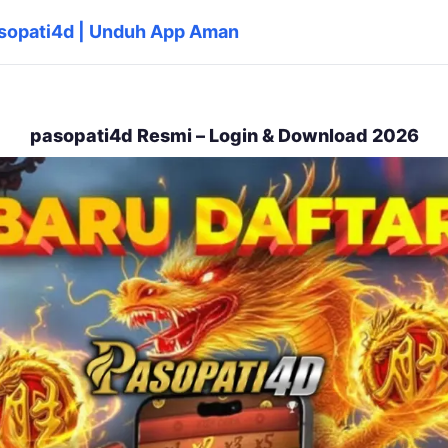
asopati4d | Unduh App Aman
pasopati4d Resmi – Login & Download 2026