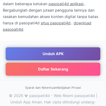
dalam beberapa ketukan
pasopati4d aplikasi
..
Bergabunglah dengan jutaan pengguna lainnya dan
rasakan kemudahan akses konten digital tanpa batas
hanya di pasopati4d
situs pasopati4d
..
download
pasopati4d
.
Unduh APK
Daftar Sekarang
Syarat dan Ketentuan
Kebijakan Privasi
© 2026 💎 pasopati4d - Web Resmi pasopati4d |
Unduh App Aman. Hak cipta dilindungi undang-