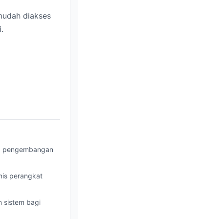
mudah diakses
.
ada pengembangan
nis perangkat
n sistem bagi