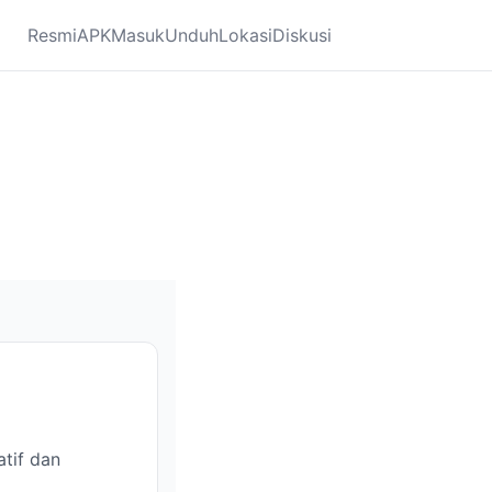
Resmi
APK
Masuk
Unduh
Lokasi
Diskusi
atif dan