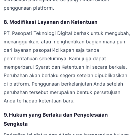
penggunaan platform.
8. Modifikasi Layanan dan Ketentuan
PT. Pasopati Teknologi Digital berhak untuk mengubah,
menangguhkan, atau menghentikan bagian mana pun
dari layanan pasopati4d kapan saja tanpa
pemberitahuan sebelumnya. Kami juga dapat
memperbarui Syarat dan Ketentuan ini secara berkala.
Perubahan akan berlaku segera setelah dipublikasikan
di platform. Penggunaan berkelanjutan Anda setelah
perubahan tersebut merupakan bentuk persetujuan
Anda terhadap ketentuan baru.
9. Hukum yang Berlaku dan Penyelesaian
Sengketa