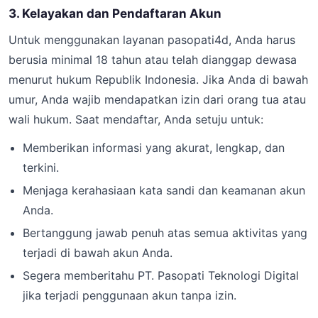
3. Kelayakan dan Pendaftaran Akun
Untuk menggunakan layanan pasopati4d, Anda harus
berusia minimal 18 tahun atau telah dianggap dewasa
menurut hukum Republik Indonesia. Jika Anda di bawah
umur, Anda wajib mendapatkan izin dari orang tua atau
wali hukum. Saat mendaftar, Anda setuju untuk:
Memberikan informasi yang akurat, lengkap, dan
terkini.
Menjaga kerahasiaan kata sandi dan keamanan akun
Anda.
Bertanggung jawab penuh atas semua aktivitas yang
terjadi di bawah akun Anda.
Segera memberitahu PT. Pasopati Teknologi Digital
jika terjadi penggunaan akun tanpa izin.