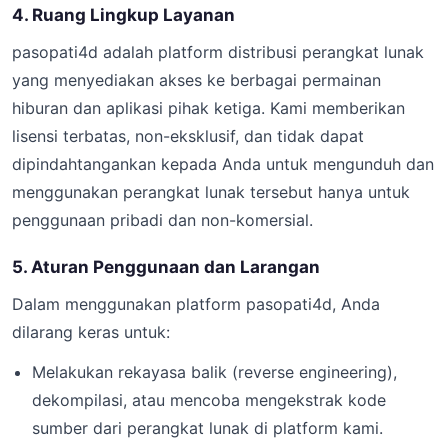
4. Ruang Lingkup Layanan
pasopati4d adalah platform distribusi perangkat lunak
yang menyediakan akses ke berbagai permainan
hiburan dan aplikasi pihak ketiga. Kami memberikan
lisensi terbatas, non-eksklusif, dan tidak dapat
dipindahtangankan kepada Anda untuk mengunduh dan
menggunakan perangkat lunak tersebut hanya untuk
penggunaan pribadi dan non-komersial.
5. Aturan Penggunaan dan Larangan
Dalam menggunakan platform pasopati4d, Anda
dilarang keras untuk:
Melakukan rekayasa balik (reverse engineering),
dekompilasi, atau mencoba mengekstrak kode
sumber dari perangkat lunak di platform kami.