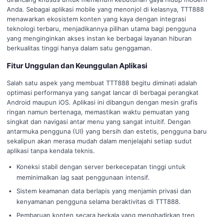
Anda. Sebagai aplikasi mobile yang menonjol di kelasnya, TTT888
menawarkan ekosistem konten yang kaya dengan integrasi
teknologi terbaru, menjadikannya pilihan utama bagi pengguna
yang menginginkan akses instan ke berbagai layanan hiburan
berkualitas tinggi hanya dalam satu genggaman.
Fitur Unggulan dan Keunggulan Aplikasi
Salah satu aspek yang membuat TTT888 begitu diminati adalah
optimasi performanya yang sangat lancar di berbagai perangkat
Android maupun iOS. Aplikasi ini dibangun dengan mesin grafis
ringan namun bertenaga, memastikan waktu pemuatan yang
singkat dan navigasi antar menu yang sangat intuitif. Dengan
antarmuka pengguna (UI) yang bersih dan estetis, pengguna baru
sekalipun akan merasa mudah dalam menjelajahi setiap sudut
aplikasi tanpa kendala teknis.
Koneksi stabil dengan server berkecepatan tinggi untuk
meminimalkan lag saat penggunaan intensif.
Sistem keamanan data berlapis yang menjamin privasi dan
kenyamanan pengguna selama beraktivitas di TTT888.
Pembaruan konten secara berkala yang menghadirkan tren