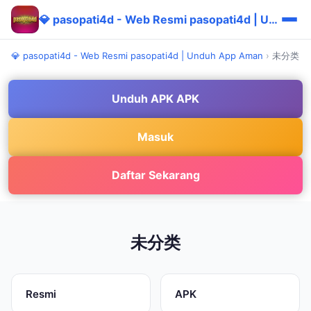
💎 pasopati4d - Web Resmi pasopati4d | Unduh App Aman
💎 pasopati4d - Web Resmi pasopati4d | Unduh App Aman
›
未分类
Unduh APK APK
Masuk
Daftar Sekarang
未分类
Resmi
APK