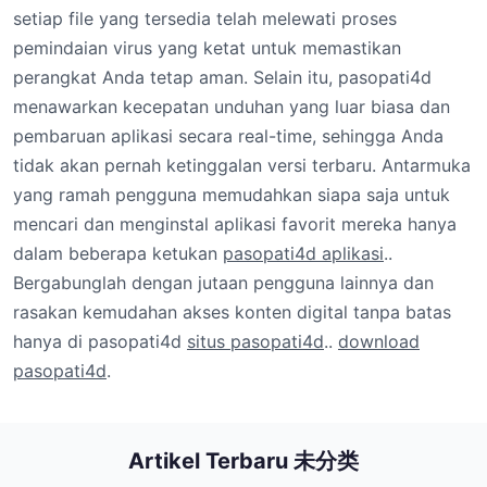
setiap file yang tersedia telah melewati proses
pemindaian virus yang ketat untuk memastikan
perangkat Anda tetap aman. Selain itu, pasopati4d
menawarkan kecepatan unduhan yang luar biasa dan
pembaruan aplikasi secara real-time, sehingga Anda
tidak akan pernah ketinggalan versi terbaru. Antarmuka
yang ramah pengguna memudahkan siapa saja untuk
mencari dan menginstal aplikasi favorit mereka hanya
dalam beberapa ketukan
pasopati4d aplikasi
..
Bergabunglah dengan jutaan pengguna lainnya dan
rasakan kemudahan akses konten digital tanpa batas
hanya di pasopati4d
situs pasopati4d
..
download
pasopati4d
.
Artikel Terbaru 未分类